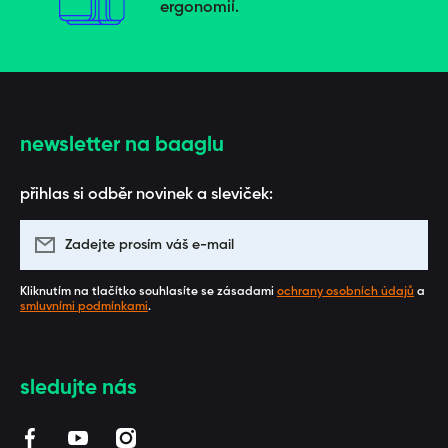
ergonomií.
newsletter na baaglu
přihlas si odběr novinek a sleviček:
Zadejte prosím váš e-mail
Kliknutím na tlačítko souhlasíte se zásadami
ochrany osobních údajů
a
smluvními podmínkami
.
sledujte nás
facebookcom/BAAGL/
youtubecom/channel/UCUZmEfeByQpARStxwaF3_1
instagramcom/baaglcz/