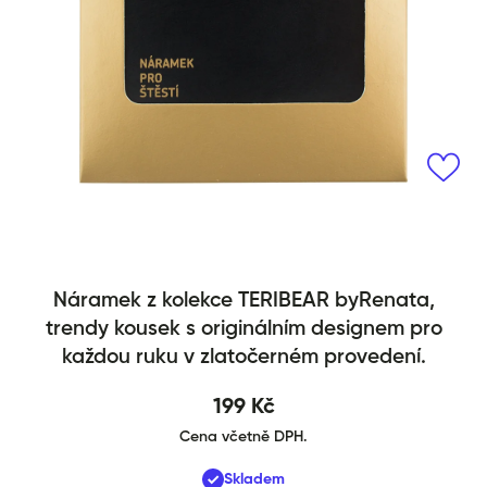
Otevřít média 1 v modálním okně
Náramek z kolekce TERIBEAR byRenata,
Teribear byRenata, náramek
trendy kousek s originálním designem pro
každou ruku v zlatočerném provedení.
199 Kč
Cena včetně DPH.
Skladem