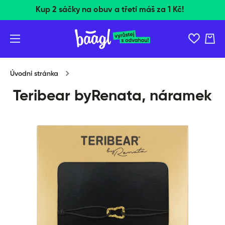
Kup 2 sáčky na obuv a třetí máš za 1 Kč!
Přeskočit na obsah
Nákup nad 1500 Kč doručíme zdarma!
Košík
Úvodní stránka
Teribear byRenata, náramek
Přeskočit na informace o produktu