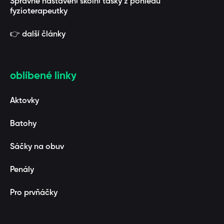
Správné nastavení školní tašky z pohledu
fyzioterapeutky
👉 další články
oblíbené linky
Aktovky
Batohy
Sáčky na obuv
Penály
Pro prvňáčky