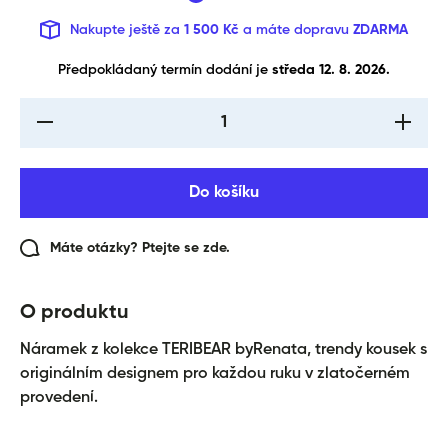
Nakupte ještě za
1 500 Kč
a máte dopravu
ZDARMA
Předpokládaný termín dodání je 
středa 12. 8. 2026.
I18n Error: Missing
I18n Err
interpolation value
interpol
&quot;produkt&quot;
&quot;pr
for &quot;Snížení
for &qu
množství pro {{
množst
Do košíku
produkt }}&quot;
produkt
Máte otázky? Ptejte se zde.
O produktu
Náramek z kolekce TERIBEAR byRenata, trendy kousek s
originálním designem pro každou ruku v zlatočerném
provedení.