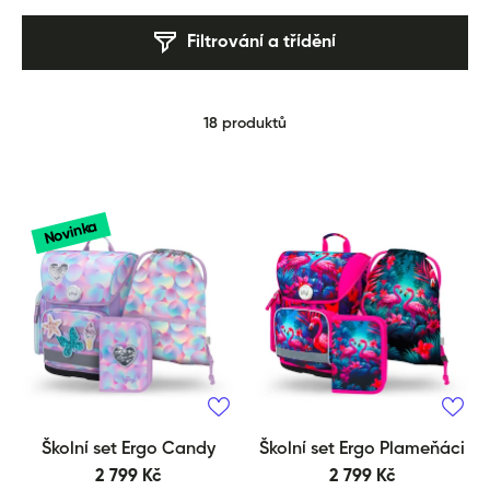
popruhy pro maximální komfort při nošení.
Filtrování a třídění
Vyberte si školní set Ergo, který spojuje kvalitní
zpracování, ergonomii a praktické doplňky ve stejném
motivu. Díky kompletní výbavě budete mít vše
připravené pro každý školní den.
18 produktů
Novinka
Školní set Ergo Candy
Školní set Ergo Plameňáci
2 799 Kč
2 799 Kč