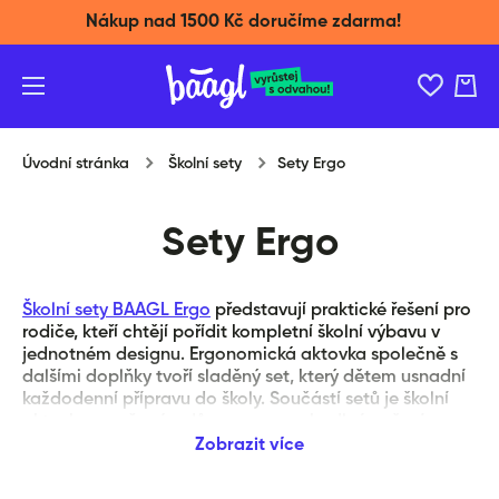
Nákup nad 1500 Kč doručíme zdarma!
Přeskočit na obsah
Košík
Úvodní stránka
Školní sety
Sety Ergo
Sety Ergo
Školní sety BAAGL Ergo
představují praktické řešení pro
rodiče, kteří chtějí pořídit kompletní školní výbavu v
jednotném designu. Ergonomická aktovka společně s
dalšími doplňky tvoří sladěný set, který dětem usnadní
každodenní přípravu do školy. Součástí setů je školní
aktovka navržená s důrazem na pohodlné nošení,
dostatek prostoru pro učebnice i školní pomůcky a
Zobrazit více
přehledné vnitřní uspořádání. Nechybí kvalitní reflexní
prvky, odolné materiály ani nastavitelné ramenní