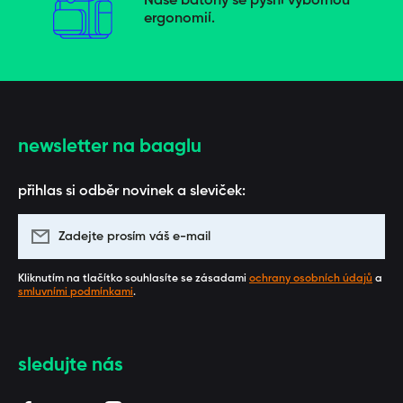
Naše batohy se pyšní výbornou
ergonomií.
newsletter na baaglu
přihlas si odběr novinek a sleviček:
Zadejte prosím váš e-mail
Kliknutím na tlačítko souhlasíte se zásadami
ochrany osobních údajů
a
smluvními podmínkami
.
sledujte nás