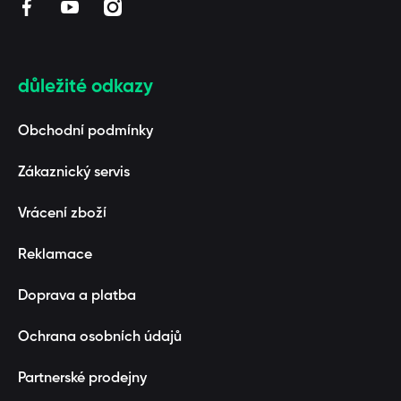
facebookcom/BAAGL/
youtubecom/channel/UCUZmEfeByQpARStxwaF3_1
instagramcom/baaglcz/
důležité odkazy
Obchodní podmínky
Zákaznický servis
Vrácení zboží
Reklamace
Doprava a platba
Ochrana osobních údajů
Partnerské prodejny