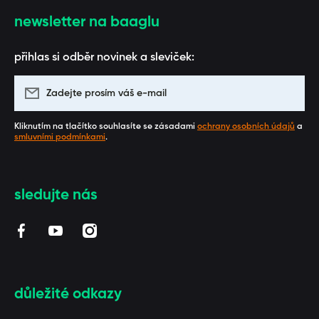
newsletter na baaglu
přihlas si odběr novinek a sleviček:
Zadejte prosím váš e-mail
Kliknutím na tlačítko souhlasíte se zásadami
ochrany osobních údajů
a
smluvními podmínkami
.
sledujte nás
facebookcom/BAAGL/
youtubecom/channel/UCUZmEfeByQpARStxwaF3_1
instagramcom/baaglcz/
důležité odkazy