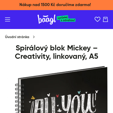
Nákup nad 1500 Kč doručíme zdarma!
Přeskočit na obsah
Košík
Úvodní stránka
Spirálový blok Mickey –
Creativity, linkovaný, A5
Přeskočit na informace o produktu