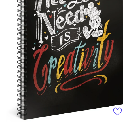
Otevřít média 1 v modálním okně