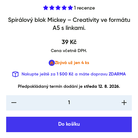
1 recenze
Spirálový blok Mickey – Creativ
Spirálový blok Mickey – Creativity ve formátu
A5 s linkami.
39 Kč
Cena včetně DPH.
Zbývá už jen 4 ks
Nakupte ještě za
1 500 Kč
a máte dopravu
ZDARMA
Předpokládaný termín dodání je 
středa 12. 8. 2026.
I18n Error: Missing
I18n Err
interpolation value
interpol
&quot;produkt&quot;
&quot;pr
for &quot;Snížení
for &qu
množství pro {{
množst
Do košíku
produkt }}&quot;
produkt