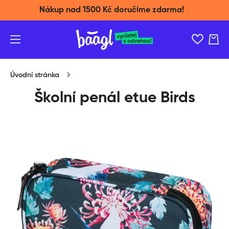
Nákup nad 1500 Kč doručíme zdarma!
Přeskočit na obsah
Košík
Úvodní stránka
Školní penál etue Birds
Přeskočit na informace o produktu