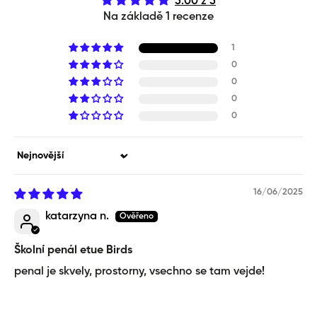
5.00 z 5
Na základě 1 recenze
1
0
0
0
0
Sort by
16/06/2025
katarzyna n.
Školní penál etue Birds
penal je skvely, prostorny, vsechno se tam vejde!