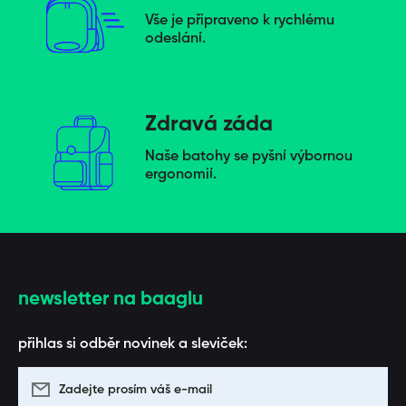
Vše je připraveno k rychlému
odeslání.
Zdravá záda
Naše batohy se pyšní výbornou
ergonomií.
newsletter na baaglu
přihlas si odběr novinek a sleviček:
Zadejte prosím váš e-mail