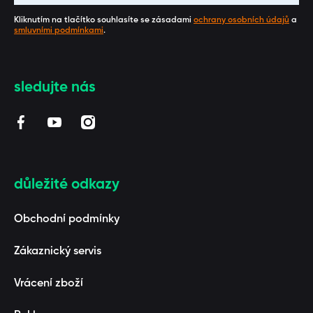
Kliknutím na tlačítko souhlasíte se zásadami
ochrany osobních údajů
a
smluvními podmínkami
.
sledujte nás
facebookcom/BAAGL/
youtubecom/channel/UCUZmEfeByQpARStxwaF3_1
instagramcom/baaglcz/
důležité odkazy
Obchodní podmínky
Zákaznický servis
Vrácení zboží