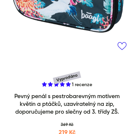
Otevřít média 1 v modálním okně
Vyprodáno
1 recenze
Školní penál etue Birds
Pevný penál s pestrobarevným motivem
květin a ptáčků, uzavíratelný na zip,
doporučujeme pro slečny od 3. třídy ZŠ.
369 Kč
219 Kč