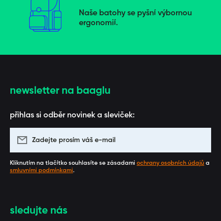
Naše batohy se pyšní výbornou
ergonomií.
newsletter na baaglu
přihlas si odběr novinek a sleviček:
Zadejte prosím váš e-mail
Kliknutím na tlačítko souhlasíte se zásadami
ochrany osobních údajů
a
smluvními podmínkami
.
sledujte nás