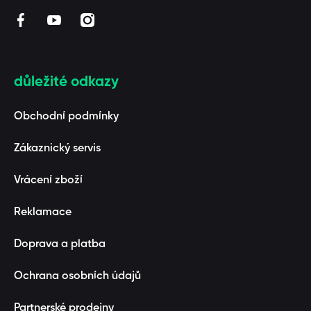
facebookcom/BAAGL/
youtubecom/channel/UCUZmEfeByQpARStxwaF3_1
instagramcom/baaglcz/
důležité odkazy
Obchodní podmínky
Zákaznický servis
Vrácení zboží
Reklamace
Doprava a platba
Ochrana osobních údajů
Partnerské prodejny