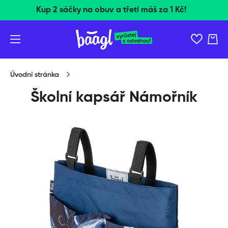
Kup 2 sáčky na obuv a třetí máš za 1 Kč!
Přeskočit na obsah
Košík
Úvodní stránka
Školní kapsář Námořník
Přeskočit na informace o produktu