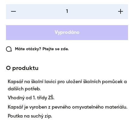
I18n Error: Missing
I18n Err
interpolation value
interpol
&quot;produkt&quot;
&quot;pr
for &quot;Snížení
for &qu
množství pro {{
množst
Vyprodáno
produkt }}&quot;
produkt
Máte otázky? Ptejte se zde.
O produktu
Kapsář na školní lavici pro uložení školních pomůcek a
dalších potřeb.
Vhodný od 1. třídy ZŠ.
Kapsář je vyroben z pevného omyvatelného materiálu.
Poutka na suchý zip.