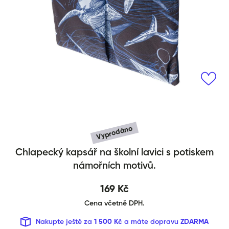
Otevřít média 1 v modálním okně
Vyprodáno
Chlapecký kapsář na školní lavici s potiskem
Školní kapsář Námořník
námořních motivů.
169 Kč
Cena včetně DPH.
Nakupte ještě za
1 500 Kč
a máte dopravu
ZDARMA