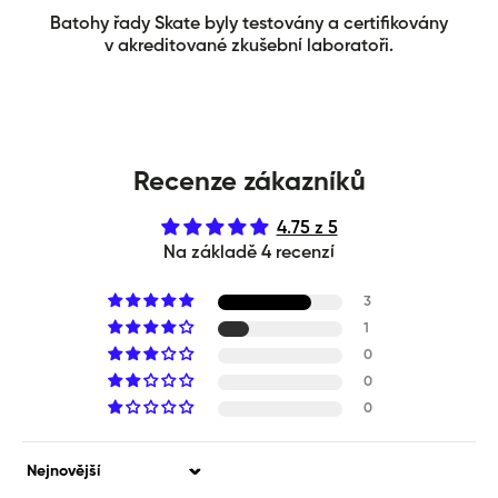
Batohy řady Skate byly testovány a certifikovány
v akreditované zkušební laboratoři.
Recenze zákazníků
4.75 z 5
Na základě 4 recenzí
3
1
0
0
0
Sort by