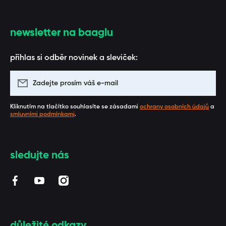
newsletter na baaglu
přihlas si odběr novinek a sleviček:
Zadejte prosím váš e-mail
Kliknutím na tlačítko souhlasíte se zásadami
ochrany osobních údajů
a
smluvními podmínkami
.
sledujte nás
facebookcom/BAAGL/
youtubecom/channel/UCUZmEfeByQpARStxwaF3_1
instagramcom/baaglcz/
důležité odkazy