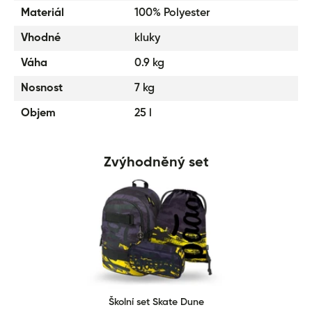
Materiál
100% Polyester
Vhodné
kluky
Váha
0.9 kg
Nosnost
7 kg
Objem
25 l
Zvýhodněný set
Školní set Skate Dune