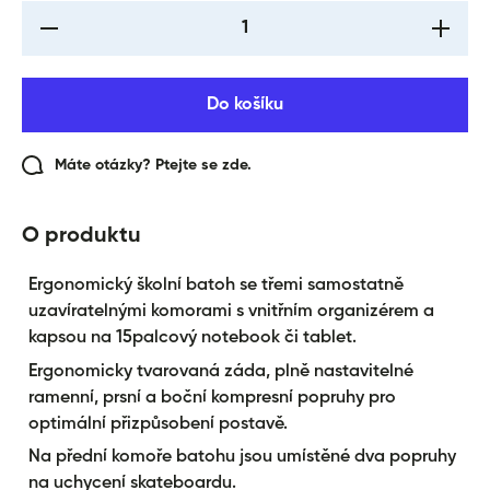
I18n Error: Missing
I18n Err
interpolation value
interpol
&quot;produkt&quot;
&quot;pr
for &quot;Snížení
for &qu
množství pro {{
množst
Do košíku
produkt }}&quot;
produkt
Máte otázky? Ptejte se zde.
O produktu
Ergonomický školní batoh se třemi samostatně
uzavíratelnými komorami s vnitřním organizérem a
kapsou na 15palcový notebook či tablet.
Ergonomicky tvarovaná záda, plně nastavitelné
ramenní, prsní a boční kompresní popruhy pro
optimální přizpůsobení postavě.
Na přední komoře batohu jsou umístěné dva popruhy
na uchycení skateboardu.