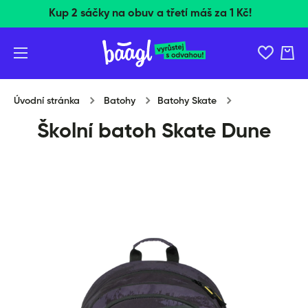
Kup 2 sáčky na obuv a třetí máš za 1 Kč!
Přeskočit na obsah
Košík
Úvodní stránka
Batohy
Batohy Skate
Školní batoh Skate Dune
Přeskočit na informace o produktu