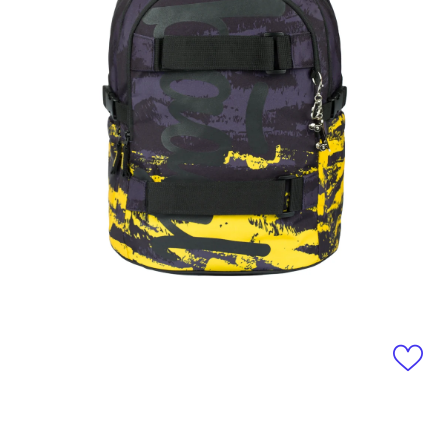
Otevřít média 1 v modálním okně