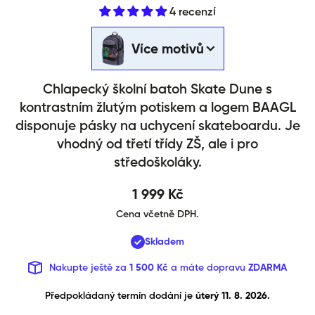
4 recenzí
Školní batoh Skate Dune
Více motivů
Chlapecký školní batoh Skate Dune s
kontrastním žlutým potiskem a logem BAAGL
disponuje pásky na uchycení skateboardu. Je
vhodný od třetí třídy ZŠ, ale i pro
středoškoláky.
1 999 Kč
Cena včetně DPH.
Skladem
Nakupte ještě za
1 500 Kč
a máte dopravu
ZDARMA
Předpokládaný termín dodání je 
úterý 11. 8. 2026.