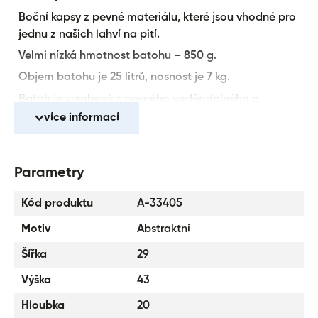
Boční kapsy z pevné materiálu, které jsou vhodné pro
jednu z našich lahví na pití.
Velmi nízká hmotnost batohu – 850 g.
Objem batohu je 25 litrů, nosnost je 7 kg.
Batoh je vyrobený z pevného voděodolného a
recyklovaného materiálu.
více informací
Spolehlivé značkové zipy YKK.
Reflexní prvky pro větší bezpečnost.
Parametry
Batoh má jako bonus kovový přívěšek ve tvaru skatu.
Batohy z řady SKATE byly testovány a certifikovány v
Kód produktu
A-33405
akreditované zkušební laboratoři.
Motiv
Abstraktní
Šířka
29
Výška
43
Hloubka
20