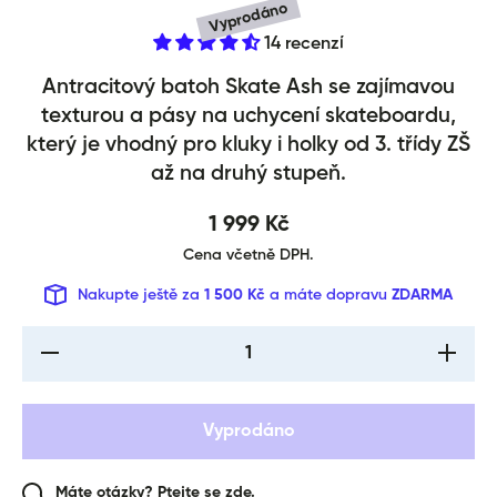
Vyprodáno
14 recenzí
Školní batoh Skate Ash
Antracitový batoh Skate Ash se zajímavou
texturou a pásy na uchycení skateboardu,
který je vhodný pro kluky i holky od 3. třídy ZŠ
až na druhý stupeň.
1 999 Kč
Cena včetně DPH.
Nakupte ještě za
1 500 Kč
a máte dopravu
ZDARMA
I18n Error: Missing
I18n Err
interpolation value
interpol
&quot;produkt&quot;
&quot;pr
for &quot;Snížení
for &qu
množství pro {{
množst
Vyprodáno
produkt }}&quot;
produkt
Máte otázky? Ptejte se zde.