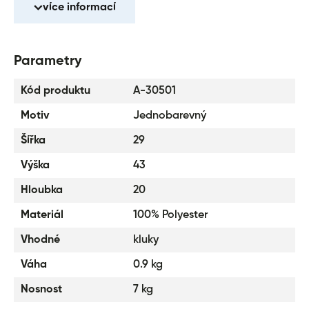
materiálu.
více informací
Reflexní prvky pro větší bezpečnost.
Batoh má jako bonus kovový přívěšek ve tvaru skatu.
Parametry
Batohy z řady SKATE byly testovány a certifikovány v
akreditované zkušební laboratoři.
Kód produktu
A-30501
Motiv
Jednobarevný
Šířka
29
Výška
43
Hloubka
20
Materiál
100% Polyester
Vhodné
kluky
Váha
0.9 kg
Nosnost
7 kg