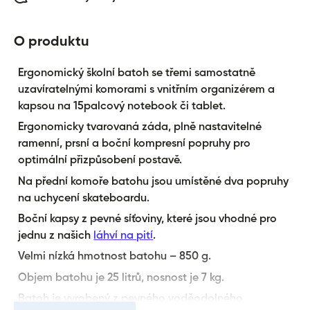
O produktu
Ergonomický školní batoh se třemi samostatně
uzavíratelnými komorami s vnitřním organizérem a
kapsou na 15palcový notebook či tablet.
Ergonomicky tvarovaná záda, plně nastavitelné
ramenní, prsní a boční kompresní popruhy pro
optimální přizpůsobení postavě.
Na přední komoře batohu jsou umístěné dva popruhy
na uchycení skateboardu.
Boční kapsy z pevné síťoviny, které jsou vhodné pro
jednu z našich
láhví na pití
.
Velmi nízká hmotnost batohu – 850 g.
Objem batohu je 25 litrů, nosnost je 7 kg.
Batoh je vyrobený z pevného voděodolného