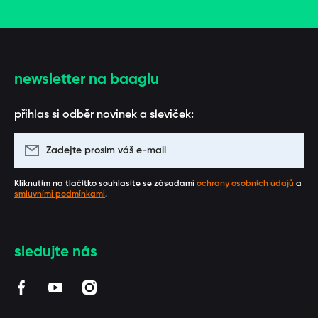
newsletter na baaglu
přihlas si odběr novinek a sleviček:
Zadejte prosím váš e-mail
Kliknutím na tlačítko souhlasíte se zásadami
ochrany osobních údajů
a
smluvními podmínkami
.
sledujte nás
facebookcom/BAAGL/
youtubecom/channel/UCUZmEfeByQpARStxwaF3_1
instagramcom/baaglcz/