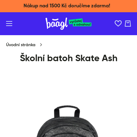
Nákup nad 1500 Kč doručíme zdarma!
Přeskočit na obsah
Košík
Úvodní stránka
Školní batoh Skate Ash
Přeskočit na informace o produktu