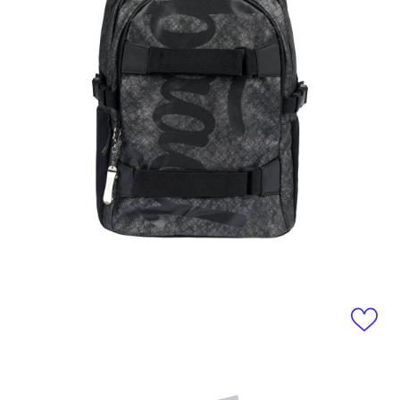
Otevřít média 1 v modálním okně