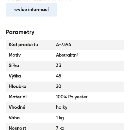
pro jednu z našich
láhví na pití
.
Velmi nízká hmotnost batohu – 1 000 g.
více informací
Objem batohu je 29 l a nosnost 7 kg.
Batoh je vyrobený z pevného voděodolného
Parametry
materiálu.
Řada reflexních prvků zajistí bezpečnost dítěte.
Kód produktu
A-7394
Batoh je vybaven trendy chlupatým přívěskem.
Motiv
Abstraktní
Šířka
33
Výška
45
Hloubka
20
Materiál
100% Polyester
Vhodné
holky
Váha
1 kg
Nosnost
7 kg