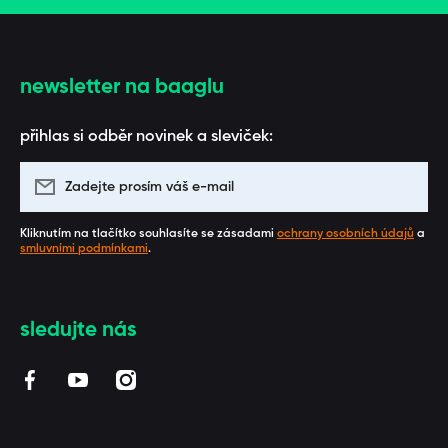
newsletter na baaglu
přihlas si odběr novinek a sleviček:
Zadejte prosím váš e-mail
Kliknutím na tlačítko souhlasíte se zásadami
ochrany osobních údajů
a
smluvními podmínkami
.
sledujte nás
facebookcom/BAAGL/
youtubecom/channel/UCUZmEfeByQpARStxwaF3_1
instagramcom/baaglcz/