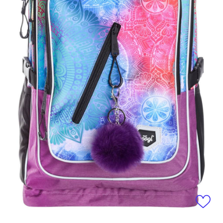
Otevřít média 1 v modálním okně