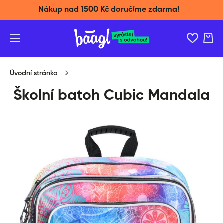
Nákup nad 1500 Kč doručíme zdarma!
Přeskočit na obsah
Košík
Úvodní stránka
Školní batoh Cubic Mandala
Přeskočit na informace o produktu