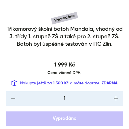
Vyprodáno
Tříkomorový školní batoh Mandala, vhodný od
Školní batoh Cubic Mandala
3. třídy 1. stupně ZŠ a také pro 2. stupeň ZŠ.
Batoh byl úspěšně testován v ITC Zlín.
1 999 Kč
Cena včetně DPH.
Nakupte ještě za
1 500 Kč
a máte dopravu
ZDARMA
I18n Error: Missing
I18n Err
interpolation value
interpol
&quot;produkt&quot;
&quot;pr
for &quot;Snížení
for &qu
množství pro {{
množst
Vyprodáno
produkt }}&quot;
produkt