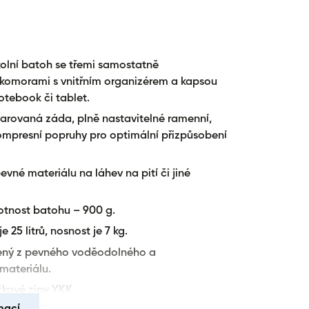
;
produkt }}&quot;
olní batoh se třemi samostatně
 komorami s vnitřním organizérem a kapsou
otebook či tablet.
arovaná záda, plně nastavitelné ramenní,
kompresní popruhy pro optimální přizpůsobení
evné materiálu na láhev na pití či jiné
otnost batohu – 900 g.
 25 litrů, nosnost je 7 kg.
bený z pevného voděodolného a
materiálu.
čkové zipy YKK.
mací