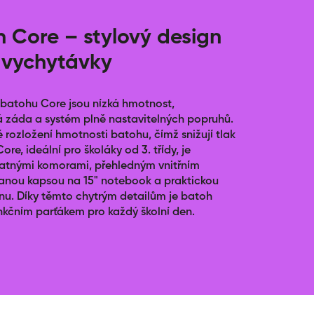
h Core – stylový design
 vychytávky
 batohu Core jsou nízká hmotnost,
 záda a systém plně nastavitelných popruhů.
é rozložení hmotnosti batohu, čímž snižují tlak
ore, ideální pro školáky od 3. třídy, je
atnými komorami, přehledným vnitřním
anou kapsou na 15" notebook a praktickou
u. Díky těmto chytrým detailům je batoh
nkčním parťákem pro každý školní den.