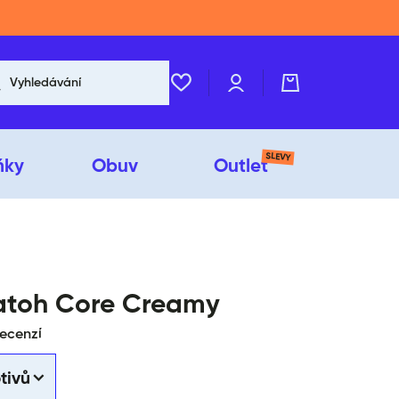
Přihlášení
Košík
Vyhledávání
SLEVY
ňky
Obuv
Outlet
batoh Core Creamy
recenzí
tivů