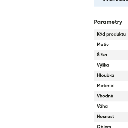
Reflexní prvky 
Batoh je vybav
Batohy z řady 
Parametry
akreditované z
Kód produktu
Motiv
Šířka
Výška
Hloubka
Materiál
Vhodné
Váha
Nosnost
Objem