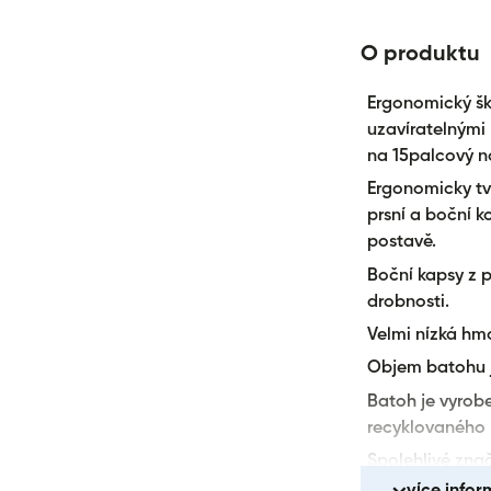
produkt }}&quot
O produktu
Ergonomický šk
uzavíratelnými
na 15palcový n
Ergonomicky tv
prsní a boční 
postavě.
Boční kapsy z p
drobnosti.
Velmi nízká hm
Objem batohu je
Batoh je vyro
recyklovaného 
Spolehlivé zna
více infor