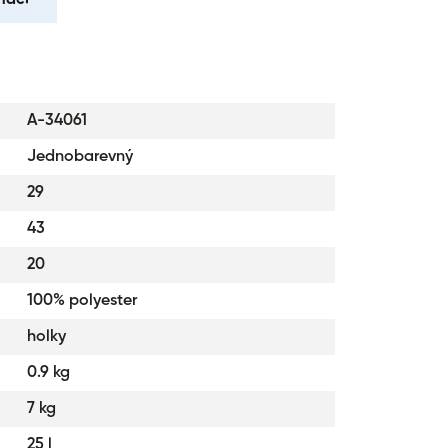
pro bezpečnost dítěte.
en trendy přívěskem.
CORE byly testovány a certifikovány v
kušební laboratoři.
A-34061
Jednobarevný
29
43
20
100% polyester
holky
0.9 kg
7 kg
25 l