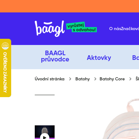
Přeskočit na obsah
O nás
Značkov
BAAGL
Aktovky
B
průvodce
Úvodní stránka
Batohy
Batohy Core
Š
Přeskočit na informace o produ