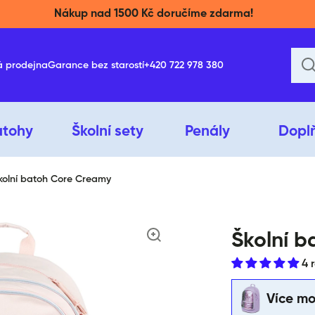
Nákup nad 1500 Kč doručíme zdarma!
á prodejna
Garance bez starostí
+420 722 978 380
atohy
Školní sety
Penály
Dopl
kolní batoh Core Creamy
ktu
Školní 
4 
Více mo