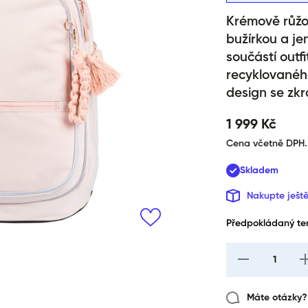
Krémově růžo
bužírkou a j
součástí outf
recyklovaného
design se zkr
1 999 Kč
Cena včetně DPH.
Skladem
Nakupte ješt
Předpokládaný ter
I18n Error: Missi
I
interpolation val
i
&quot;produkt&qu
&q
for &quot;Snížen
Máte otázky? 
množství pro {{