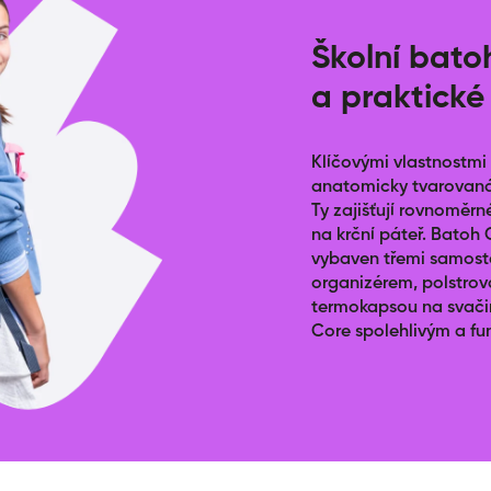
Školní bato
a praktické
Klíčovými vlastnostmi
anatomicky tvarovaná
Ty zajišťují rovnoměrn
na krční páteř. Batoh C
vybaven třemi samost
organizérem, polstrov
termokapsou na svačin
Core spolehlivým a fu