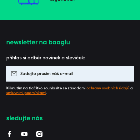
newsletter na baaglu
přihlas si odběr novinek a sleviček:
Zadejte prosím váš e-mail
Kliknutím na tlačítko souhlasíte se zásadami
ochrany osobních údajů
a
smluvními podmínkami
.
sledujte nás
facebookcom/BAAGL/
youtubecom/channel/UCUZmEfeByQpARStxwaF3_1
instagramcom/baaglcz/