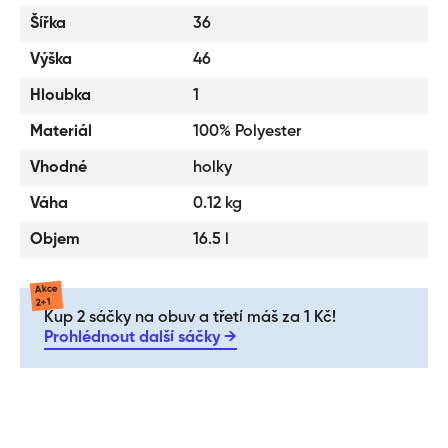
Šířka
36
Výška
46
Hloubka
1
Materiál
100% Polyester
Vhodné
holky
Váha
0.12 kg
Objem
16.5 l
Akce
2+1
Kup 2 sáčky na obuv a třetí máš za 1 Kč!
Prohlédnout další sáčky →