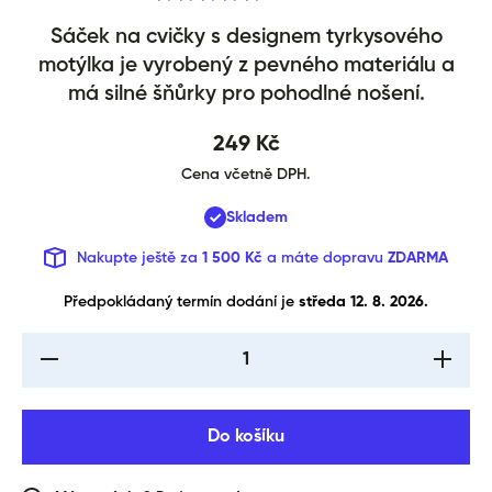
Sáček Butterfly
Sáček na cvičky s designem tyrkysového
motýlka je vyrobený z pevného materiálu a
má silné šňůrky pro pohodlné nošení.
249 Kč
Cena včetně DPH.
Skladem
Nakupte ještě za
1 500 Kč
a máte dopravu
ZDARMA
Předpokládaný termín dodání je 
středa 12. 8. 2026.
I18n Error: Missing
I18n Err
interpolation value
interpol
&quot;produkt&quot;
&quot;pr
for &quot;Snížení
for &qu
množství pro {{
množst
Do košíku
produkt }}&quot;
produkt