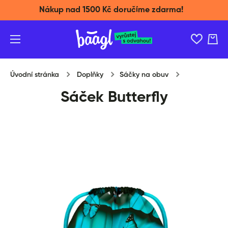
Nákup nad 1500 Kč doručíme zdarma!
Přeskočit na obsah
Košík
Úvodní stránka
Doplňky
Sáčky na obuv
Sáček Butterfly
Přeskočit na informace o produktu