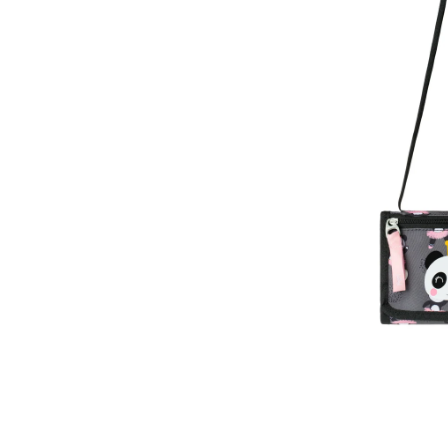
Otevřít média 1 v modálním okně