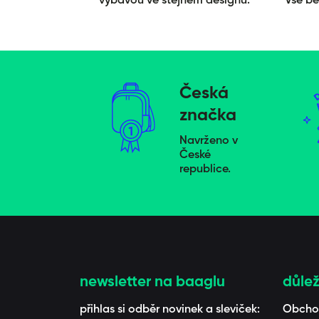
výbavou ve stejném designu.
Vše be
Česká
značka
Navrženo v
České
republice.
newsletter na baaglu
důlež
přihlas si odběr novinek a sleviček:
Obcho