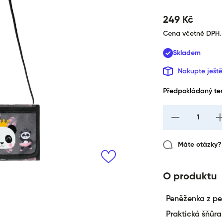
249 Kč
Cena včetně DPH.
Skladem
Nakupte ješt
Předpokládaný ter
I18n Error: Missi
I
interpolation val
i
&quot;produkt&qu
&q
for &quot;Snížen
Máte otázky? 
množství pro {{
produkt }}&quot
O produktu
Peněženka z pe
Praktická šňůra