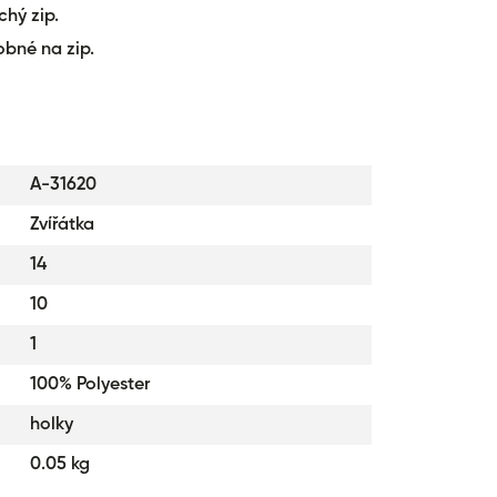
chý zip.
obné na zip.
A-31620
Zvířátka
14
10
1
100% Polyester
holky
0.05 kg