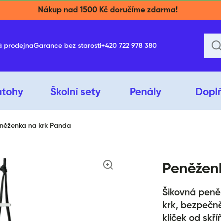
Nákup nad 1500 Kč doručíme zdarma!
á prodejna
Garance bez starostí
+420 722 978 380
atohy
Školní sety
Penály
Dopl
něženka na krk Panda
ktu
Peněžen
Šikovná peně
krk, bezpečn
klíček od skří