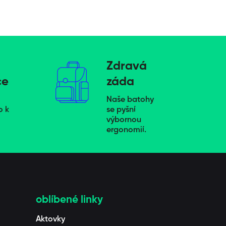
Zdravá
ce
záda
Naše batohy
o k
se pyšní
výbornou
ergonomií.
oblíbené linky
Aktovky