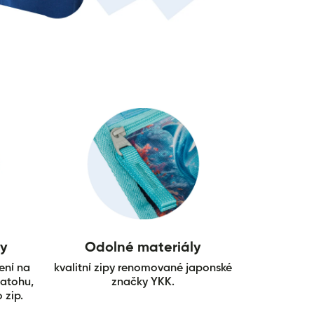
ky
Odolné materiály
ení na
kvalitní zipy renomované japonské
batohu,
značky YKK.
 zip.