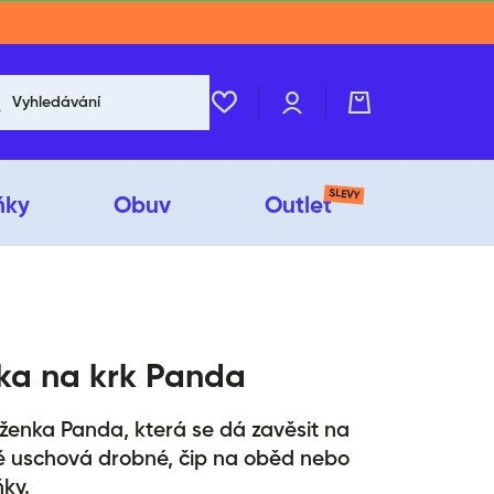
Přihlášení
Košík
Vyhledávání
SLEVY
ňky
Obuv
Outlet
ka na krk Panda
ženka Panda, která se dá zavěsit na
ě uschová drobné, čip na oběd nebo
ňky.