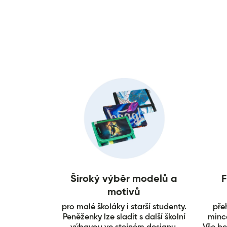
Široký výběr modelů a
F
motivů
pro malé školáky i starší studenty.
pře
Peněženky lze sladit s další školní
mince