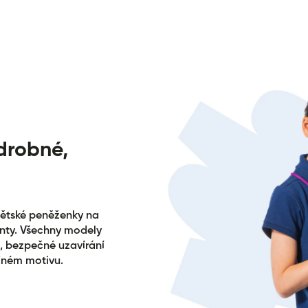
drobné,
dětské peněženky na
denty. Všechny modely
, bezpečné uzavírání
ejném motivu.