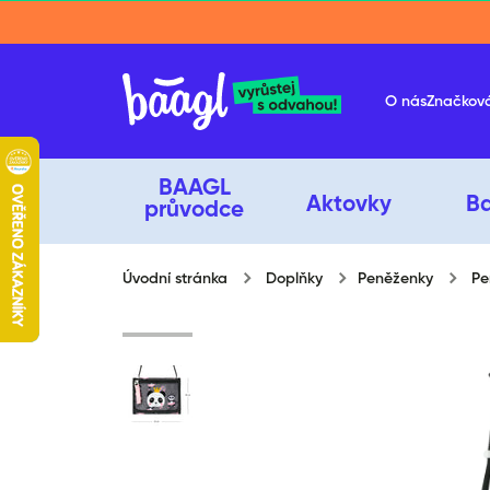
Přeskočit na obsah
O nás
Značkov
BAAGL
Aktovky
B
průvodce
Úvodní stránka
Doplňky
Peněženky
Pe
Přeskočit na informace o produ