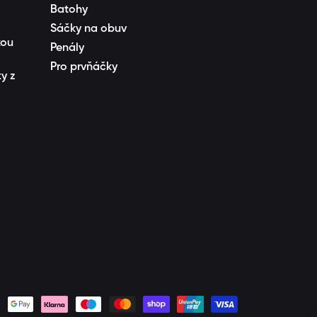
Batohy
Sáčky na obuv
kou
Penály
Pro prvňáčky
y z
Platební
metody