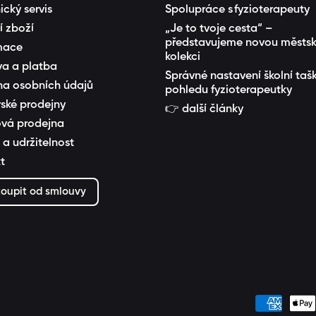
ický servis
Spolupráce s fyzioterapeuty
í zboží
„Je to tvoje cesta“ –
představujeme novou městs
mace
kolekci
a a platba
Správné nastavení školní tašk
a osobních údajů
pohledu fyzioterapeutky
rské prodejny
👉 další články
vá prodejna
 a udržitelnost
StxwaF3_1w/featured
t
oupit od smlouvy