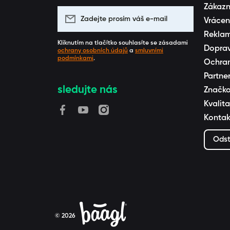
Zákazn
Zadejte prosím váš e-mail
Vrácen
Rekla
Kliknutím na tlačítko souhlasíte se zásadami
Doprav
ochrany osobních údajů
a
smluvními
podmínkami
.
Ochran
Partne
sledujte nás
Značko
Kvalita
facebookcom/BAAGL/
youtubecom/channel/UCUZmEfeByQpAR
instagramcom/baaglcz/
Kontak
Odst
© 2026