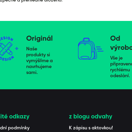
zpečně a přehledně uloženo.
Originál
Od
výrob
Naše
produkty si
Vše je
vymýšlíme a
připraven
navrhujeme
rychlému
sami.
odeslání.
ité odkazy
z blogu odvahy
dní podmínky
K zápisu s aktovkou!