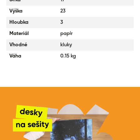
Šířka
17
Výška
23
Hloubka
3
Materiál
papír
Vhodné
kluky
Váha
0.15 kg