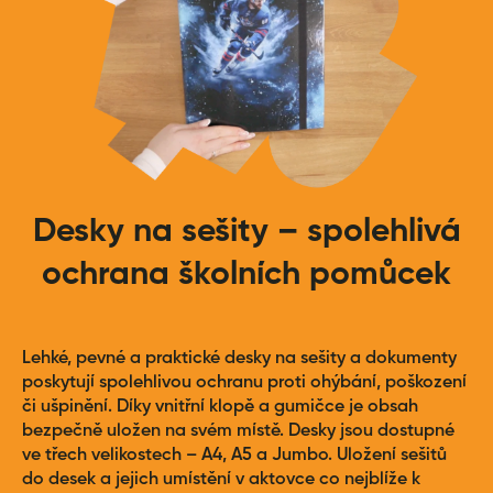
Desky na sešity – spolehlivá
ochrana školních pomůcek
Lehké, pevné a praktické desky na sešity a dokumenty
poskytují spolehlivou ochranu proti ohýbání, poškození
či ušpinění. Díky vnitřní klopě a gumičce je obsah
bezpečně uložen na svém místě. Desky jsou dostupné
ve třech velikostech – A4, A5 a Jumbo. Uložení sešitů
do desek a jejich umístění v aktovce co nejblíže k