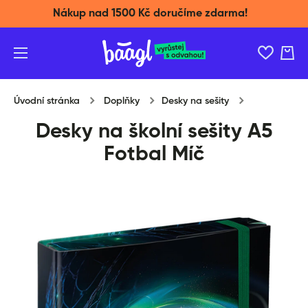
Nákup nad 1500 Kč doručíme zdarma!
Přeskočit na obsah
Košík
Úvodní stránka
Doplňky
Desky na sešity
Desky na školní sešity A5
Fotbal Míč
Přeskočit na informace o produktu