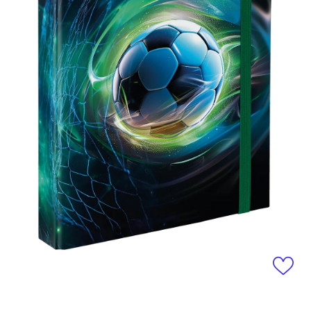
Otevřít média 1 v modálním okně