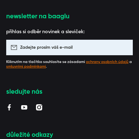
newsletter na baaglu
přihlas si odběr novinek a sleviček:
Zadejte prosím váš e-mail
Kliknutím na tlačítko souhlasíte se zásadami
ochrany osobních údajů
a
smluvními podmínkami
.
sledujte nás
facebookcom/BAAGL/
youtubecom/channel/UCUZmEfeByQpARStxwaF3_1
instagramcom/baaglcz/
důležité odkazy