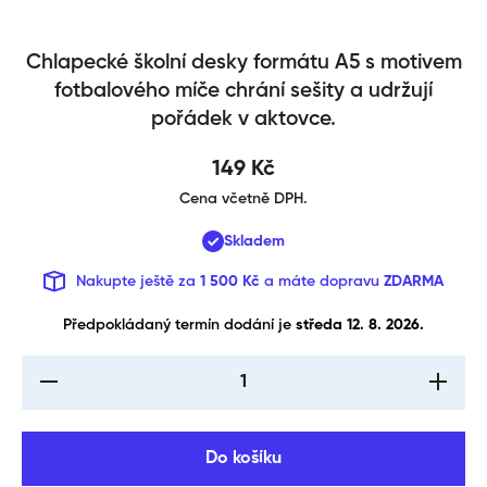
Chlapecké školní desky formátu A5 s motivem
Desky na školní sešity A5 Fotba
fotbalového míče chrání sešity a udržují
pořádek v aktovce.
149 Kč
Cena včetně DPH.
Skladem
Nakupte ještě za
1 500 Kč
a máte dopravu
ZDARMA
Předpokládaný termín dodání je 
středa 12. 8. 2026.
I18n Error: Missing
I18n Err
interpolation value
interpol
&quot;produkt&quot;
&quot;pr
for &quot;Snížení
for &qu
množství pro {{
množst
Do košíku
produkt }}&quot;
produkt