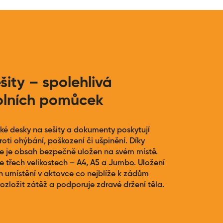
šity – spolehlivá
olních pomůcek
cké desky na sešity a dokumenty poskytují
oti ohýbání, poškození či ušpinění. Díky
ce je obsah bezpečně uložen na svém místě.
e třech velikostech – A4, A5 a Jumbo. Uložení
ch umístění v aktovce co nejblíže k zádům
ložit zátěž a podporuje zdravé držení těla.