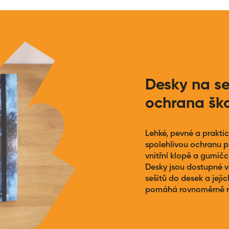
Desky na se
ochrana šk
Lehké, pevné a prakti
spolehlivou ochranu pr
vnitřní klopě a gumič
Desky jsou dostupné v
sešitů do desek a jeji
pomáhá rovnoměrně roz