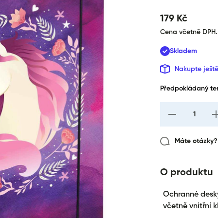
179 Kč
Cena včetně DPH.
Skladem
Nakupte ješt
Předpokládaný ter
I18n Error: Missi
I
interpolation val
i
&quot;produkt&qu
&q
for &quot;Snížen
Máte otázky? 
množství pro {{
produkt }}&quot
O produktu
Ochranné desky
včetně vnitřní 