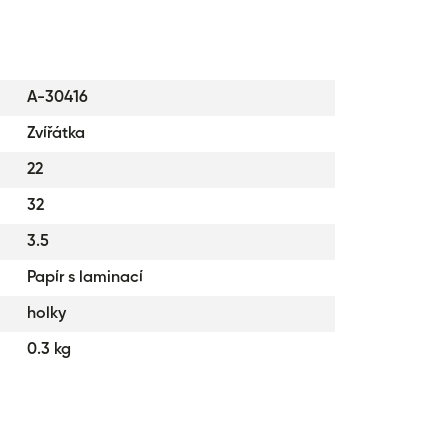
A-30416
Zvířátka
22
32
3.5
Papír s laminací
holky
0.3 kg