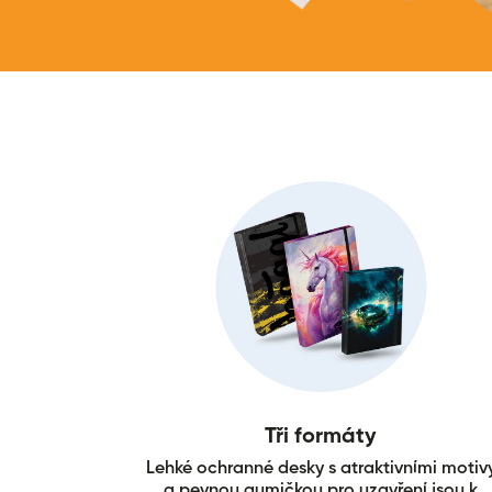
Tři formáty
Lehké ochranné desky s atraktivními motiv
a pevnou gumičkou pro uzavření jsou k