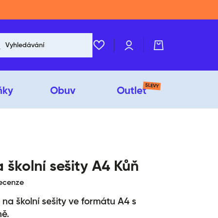
Přihlášení
Košík
Vyhledávání
SLEVY
ňky
Obuv
Outlet
 školní sešity A4 Kůň
recenze
 na školní sešity ve formátu A4 s
ě.