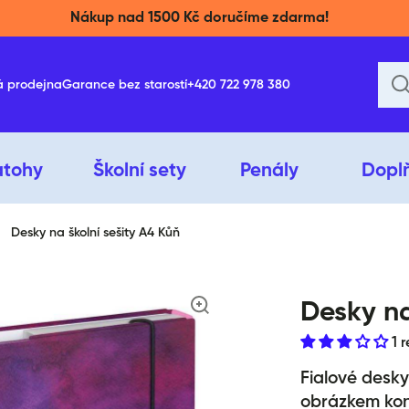
Nákup nad 1500 Kč doručíme zdarma!
á prodejna
Garance bez starostí
+420 722 978 380
atohy
Školní sety
Penály
Dopl
Desky na školní sešity A4 Kůň
ktu
Desky na
1 
Fialové desky
obrázkem kon