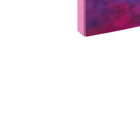
Otevřít média 1 v modálním okně