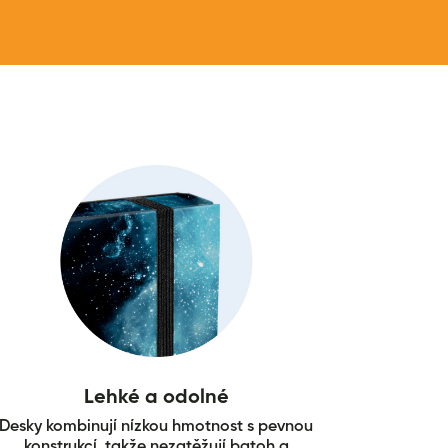
Lehké a odolné
Desky kombinují nízkou hmotnost s pevnou
konstrukcí, takže nezatěžují batoh a