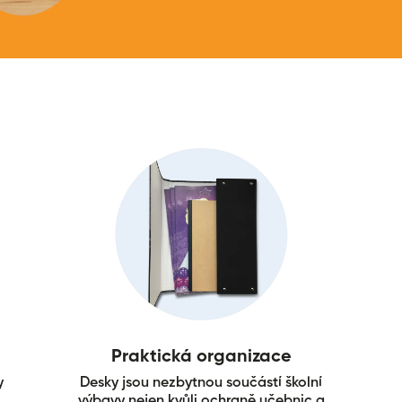
Praktická organizace
y
Desky jsou nezbytnou součástí školní
výbavy nejen kvůli ochraně učebnic a