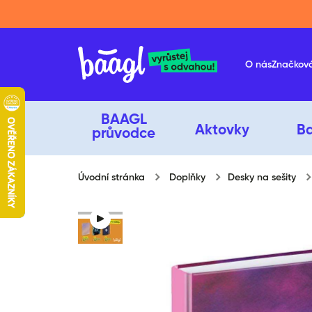
Přeskočit na obsah
O nás
Značkov
BAAGL
Aktovky
B
průvodce
Úvodní stránka
Doplňky
Desky na sešity
Přeskočit na informace o produ