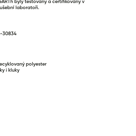
eARTh byly testovány a certifikovány v
ušební laboratoři.
-30834
ecyklovaný polyester
ky i kluky