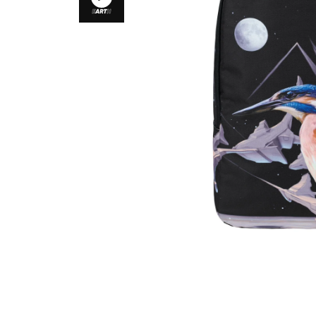
Otevřít média 1 v modálním okně