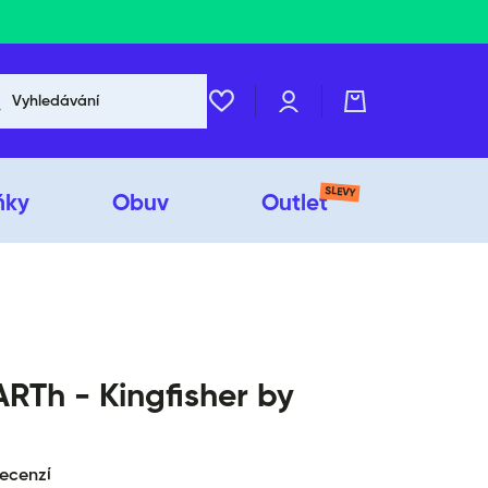
Přihlášení
Košík
Vyhledávání
SLEVY
ňky
Obuv
Outlet
RTh - Kingfisher by
recenzí