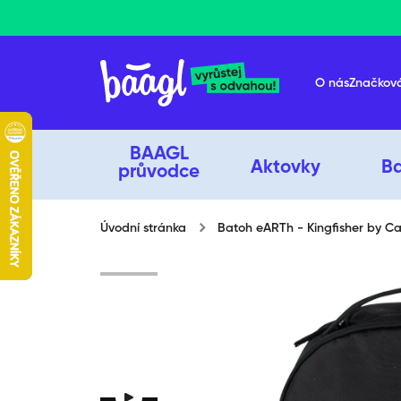
Přeskočit na obsah
O nás
Značkov
BAAGL
Aktovky
B
průvodce
Úvodní stránka
Batoh eARTh - Kingfisher by C
Přeskočit na informace o produ