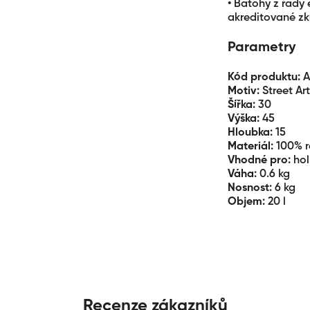
• Batohy z řady 
akreditované zk
Parametry
Kód produktu:
A
Motiv:
Street Art
Šířka:
30
Výška:
45
Hloubka:
15
Materiál:
100% r
Vhodné pro:
hol
Váha:
0.6 kg
Nosnost:
6 kg
Objem:
20 l
Recenze zákazníků