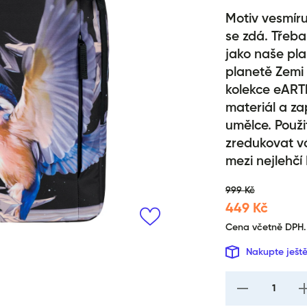
Motiv vesmír
se zdá. Třeba
jako naše pl
planetě Zemi
kolekce eART
materiál a za
umělce. Použ
zredukovat v
mezi nejlehč
999 Kč
449 Kč
Cena včetně DPH.
Nakupte ješt
I18n Error: Missi
I
interpolation val
i
&quot;produkt&qu
&q