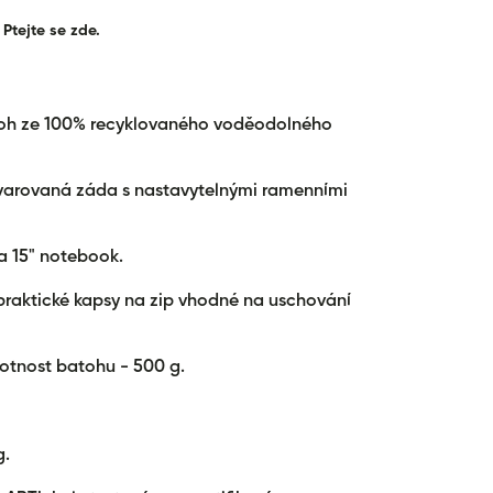
í
for &quot;Zvýšit
Ptejte se zde.
množství pro {{
;
produkt }}&quot;
toh ze 100% recyklovaného voděodolného
varovaná záda s nastavytelnými ramenními
na 15" notebook.
 praktické kapsy na zip vhodné na uschování
motnost batohu - 500 g.
g.