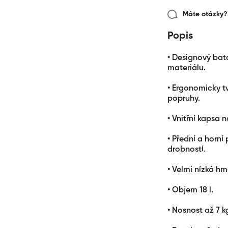
for &quot;Snížen
Máte otázky? 
množství pro {{
produkt }}&quot
Popis
• Designový ba
materiálu.
• Ergonomicky t
popruhy.
• Vnitřní kapsa 
• Přední a horní
drobností.
• Velmi nízká h
• Objem 18 l.
• Nosnost až 7 k