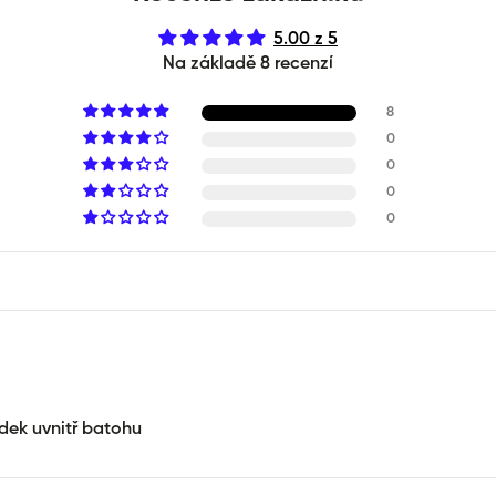
5.00 z 5
Na základě 8 recenzí
8
0
0
0
0
dek uvnitř batohu