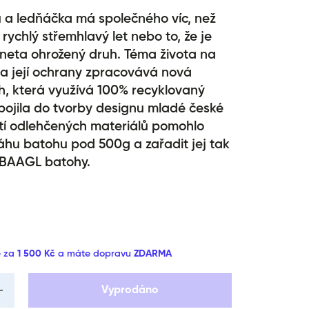
u a ledňáčka má společného víc, než
 rychlý střemhlavý let nebo to, že je
aneta ohrožený druh. Téma života na
 a její ochrany zpracovává nová
h, která využívá 100% recyklovaný
pojila do tvorby designu mladé české
ití odlehčených materiálů pomohlo
áhu batohu pod 500g a zařadit jej tak
í BAAGL batohy.
ě za
1 500 Kč
a máte dopravu
ZDARMA
ng
18n Error: Missing
Vyprodáno
ue
nterpolation value
ot;
uot;produkt&quot;