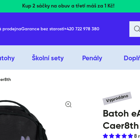
Nákup nad 1500 Kč doručíme zdarma!
á prodejna
Garance bez starostí
+420 722 978 380
atohy
Školní sety
Penály
Dopl
aer8th
Vyprodáno
ktu
Batoh eA
Caer8th
8 