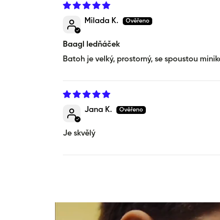
Milada K.
Baagl ledňáček
Batoh je velký, prostorný, se spoustou minik
Jana K.
Je skvělý