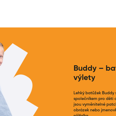
Buddy – bat
výlety
Lehký batůžek Buddy s
společníkem pro děti o
jsou vyměnitelné patch
obrázek nebo jmenovku
píšťalka.