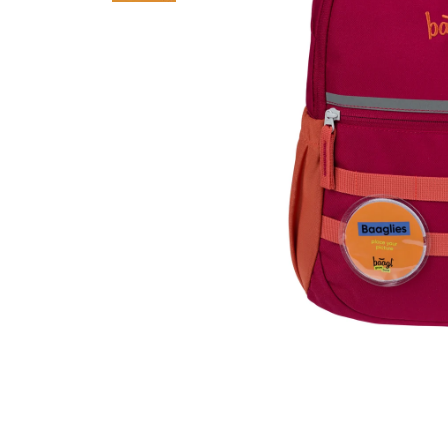
Otevřít média 1 v modálním okně