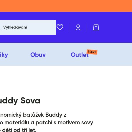
Přihlášení
Košík
Vyhledávání
SLEVY
ňky
Obuv
Outlet
uddy Sova
nomický batůžek Buddy z
o materiálu a patchí s motivem sovy
děti od tří let.