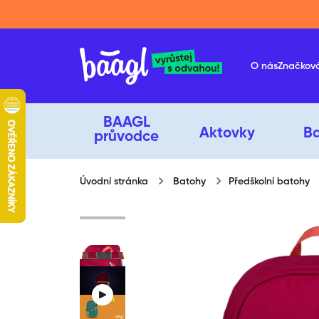
Přeskočit na obsah
O nás
Značkov
BAAGL
Aktovky
B
průvodce
Úvodní stránka
Batohy
Předškolní batohy
Přeskočit na informace o produ