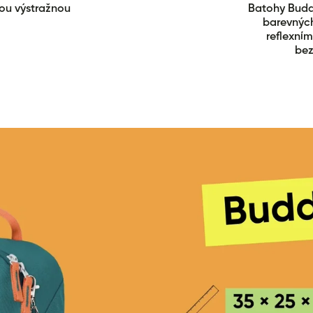
ou výstražnou
Batohy Buddy
barevných
reflexními
bez