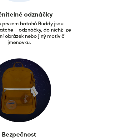
nitelné odznáčky
m prvkem batohů Buddy jsou
atche – odznáčky, do nichž lze
stní obrázek nebo jiný motiv či
jmenovku.
Bezpečnost