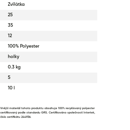
Zvířátka
25
35
12
100% Polyester
holky
0.3 kg
5
10 l
Vnější materiál tohoto produktu obsahuje 100% recyklovaný polyester
certifikovaný podle standardu GRS. Certifikováno společností Intertek,
číslo certifikátu 244936.