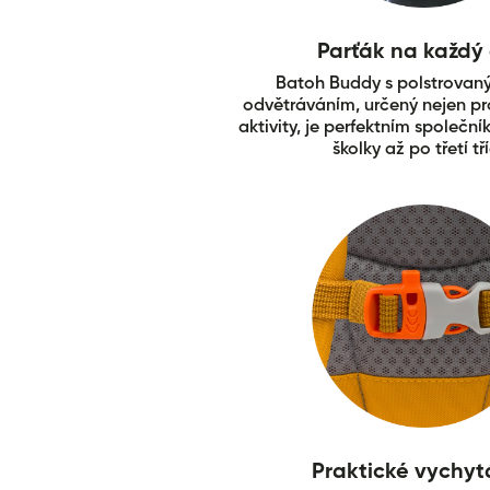
Parťák na každý
Batoh Buddy s polstrovan
odvětráváním, určený nejen p
aktivity, je perfektním společn
školky až po třetí tř
Praktické vychy