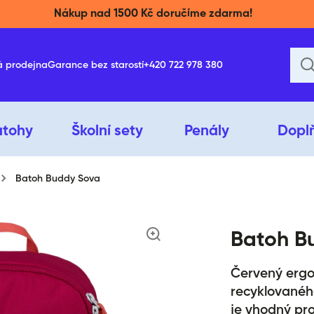
Nákup nad 1500 Kč doručíme zdarma!
á prodejna
Garance bez starostí
+420 722 978 380
atohy
Školní sety
Penály
Dopl
Batoh Buddy Sova
ktu
Batoh B
Červený ergo
recyklovanéh
je vhodný pro 