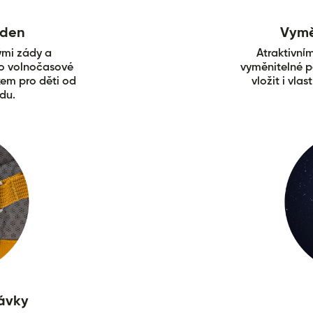
 den
Vymě
ými zády a
Atraktivní
ro volnočasové
vyměnitelné p
íkem pro děti od
vložit i vla
ídu.
távky