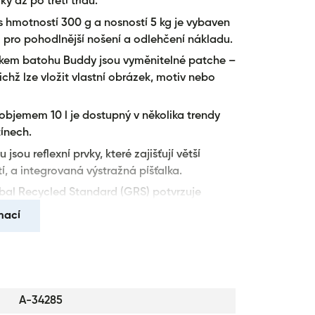
ky až po třetí třídu.
s hmotností 300 g a nosností 5 kg je vybaven
pro pohodlnější nošení a odlehčení nákladu.
vkem batohu Buddy jsou vyměnitelné patche –
chž lze vložit vlastní obrázek, motiv nebo
objemem 10 l je dostupný v několika trendy
ínech.
jsou reflexní prvky, které zajišťují větší
, a integrovaná výstražná píšťalka.
obal Recycled Standard (GRS) potvrzuje
tnímu prostředí a splnění vysokých sociálních
mací
h požadavků.
těžovými testy, které potvrdily jeho vysokou
A-34285