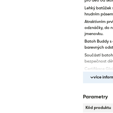
pro děti od škol
Lehký batůžek 
hrudním pásem 
Atraktivním pr
odznáčky, do ni
jmenovku.
Batoh Buddy s 
barevných odst
Součástí batohu 
bezpečnost dětí
Certifikace Gl
šetrnost k živo
více infor
a ekologickýc
Batoh prošel zá
kvalitu.
Parametry
Kód produktu