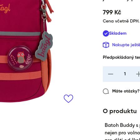
799 Kč
Cena včetně DPH.
Skladem
Nakupte ješt
Předpokládaný ter
I18n Error: Missi
I
interpolation val
i
&quot;produkt&qu
&q
for &quot;Snížen
Máte otázky? 
množství pro {{
produkt }}&quot
O produktu
Batoh Buddy s 
nejen pro volno