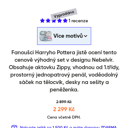
Vyprodáno
1 recenze
Školní set Zippy Harry Potter Ne
Více motivů
Fanoušci Harryho Pottera jistě ocení tento
cenově výhodný set v designu Nebelvír.
Obsahuje aktovku Zippy, vhodnou od 1.třídy,
prostorný jednopatrový penál, voděodolný
sáček na tělocvik, desky na sešity a
peněženka.
2 899 Kč
2 299 Kč
Cena včetně DPH.
Nakupte ještě za
1 500 Kč
a máte dopravu
ZDARMA