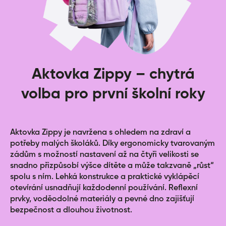
umožňují nošení na zádech.
DESKY NA ŠKOLNÍ SEŠITY HARRY POTTER NEBELVÍR
Ochranné desky na úschovu sešitů či jiných
dokumentů, včetně vnitřní klopy proti vypadnutí,
Aktovka Zippy – chytrá
zajištěné gumičkou
volba pro první školní roky
PENĚŽENKA NA KRK HARRY POTTER NEBELVÍR
Peněženka z pevného odolného materiálu.
Praktická šňůra pro zavěšení na krk.
Aktovka Zippy je navržena s ohledem na zdraví a
Uzavírání na suchý zip.
potřeby malých školáků. Díky ergonomicky tvarovaným
zádům s možností nastavení až na čtyři velikosti se
Kapsička na drobné na zip.
snadno přizpůsobí výšce dítěte a může takzvaně „růst“
spolu s ním. Lehká konstrukce a praktické vyklápěcí
otevírání usnadňují každodenní používání. Reflexní
prvky, voděodolné materiály a pevné dno zajišťují
bezpečnost a dlouhou životnost.