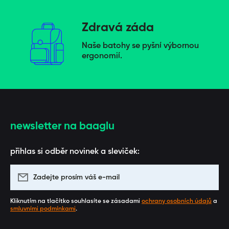
Zdravá záda
Naše batohy se pyšní výbornou
ergonomií.
newsletter na baaglu
přihlas si odběr novinek a sleviček:
Zadejte prosím váš e-mail
Kliknutím na tlačítko souhlasíte se zásadami
ochrany osobních údajů
a
smluvními podmínkami
.