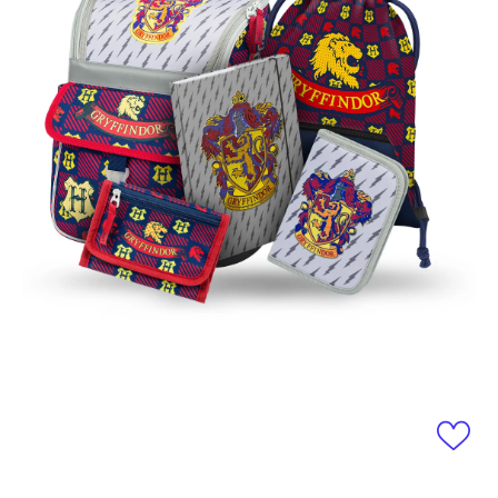
Otevřít média 1 v modálním okně