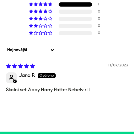
1
0
0
0
0
Sort by
11/07/2023
Jana P.
Školní set Zippy Harry Potter Nebelvír II