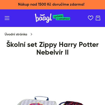
Nákup nad 1500 Kč doručíme zdarma!
Přeskočit na obsah
Košík
Úvodní stránka
Školní set Zippy Harry Potter
Nebelvír II
Přeskočit na informace o produktu