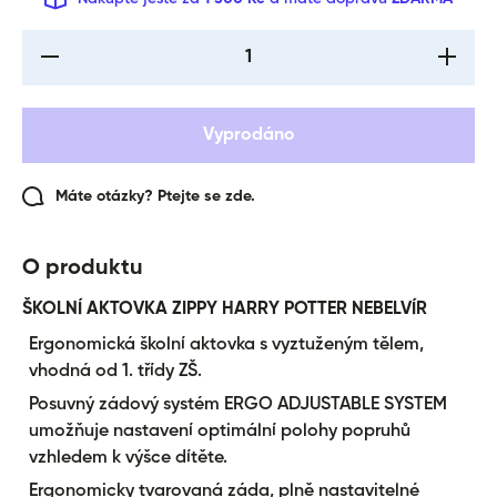
I18n Error: Missing
I18n Err
interpolation value
interpol
&quot;produkt&quot;
&quot;pr
for &quot;Snížení
for &qu
množství pro {{
množst
Vyprodáno
produkt }}&quot;
produkt
Máte otázky? Ptejte se zde.
O produktu
ŠKOLNÍ AKTOVKA ZIPPY HARRY POTTER NEBELVÍR
Ergonomická školní aktovka s vyztuženým tělem,
vhodná od 1. třídy ZŠ.
Posuvný zádový systém ERGO ADJUSTABLE SYSTEM
umožňuje nastavení optimální polohy popruhů
vzhledem k výšce dítěte.
Ergonomicky tvarovaná záda, plně nastavitelné