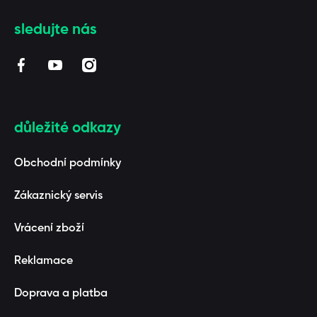
sledujte nás
facebookcom/BAAGL/
youtubecom/channel/UCUZmEfeByQpARStxwaF3_1
instagramcom/baaglcz/
důležité odkazy
Obchodní podmínky
Zákaznický servis
Vrácení zboží
Reklamace
Doprava a platba