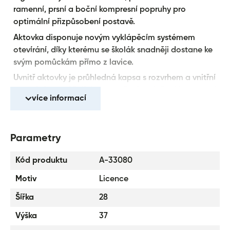
ramenní, prsní a boční kompresní popruhy pro
optimální přizpůsobení postavě.
Aktovka disponuje novým vyklápěcím systémem
otevírání, díky kterému se školák snadněji dostane ke
svým pomůckám přímo z lavice.
Uvnitř aktovky je průhledná kapsa s rozvrhem a vnitřní
organizér umožňující rovnoměrné rozložení hmotnosti,
více informací
doplněný gumičkou pro fixaci.
Boční kapsy z pevné síťoviny, které jsou vhodné pro
jednu z našich
láhví na pití
.
Parametry
Izolovaná prostorná přední kapsa se zapínáním na
přezku.
Kód produktu
A-33080
Lehká konstrukce drží stabilní tvar aktovky, hmotnost
Motiv
Licence
aktovky – 1 100 g.
Šířka
28
Objem aktovky je 18 l a nosnost 6 kg.
Výška
37
Tělo aktovky je vyrobené z pevného voděodolného