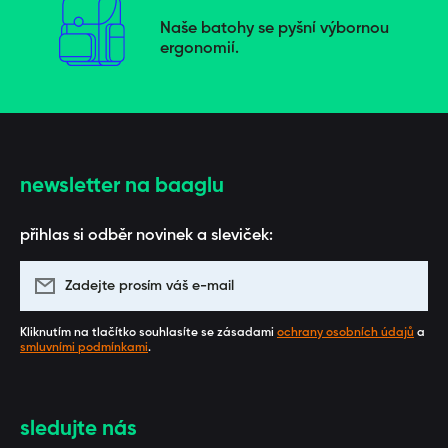
Naše batohy se pyšní výbornou
ergonomií.
newsletter na baaglu
přihlas si odběr novinek a sleviček:
Zadejte prosím váš e-mail
Kliknutím na tlačítko souhlasíte se zásadami
ochrany osobních údajů
a
smluvními podmínkami
.
sledujte nás