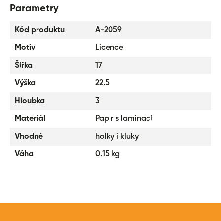
Parametry
Kód produktu
A-2059
Motiv
Licence
Šířka
17
Výška
22.5
Hloubka
3
Materiál
Papír s laminací
Vhodné
holky i kluky
Váha
0.15 kg