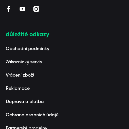
facebookcom/BAAGL/
youtubecom/channel/UCUZmEfeByQpARStxwaF3_1
instagramcom/baaglcz/
důležité odkazy
Obchodní podmínky
Zákaznický servis
Vrácení zboží
Reklamace
Doprava a platba
Ochrana osobních údajů
Partnerské prodejny