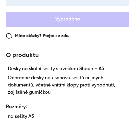
interpolation value
interpol
&quot;produkt&quot;
&quot;pr
for &quot;Snížení
for &qu
množství pro {{
množst
Vyprodáno
produkt }}&quot;
produkt
Máte otázky? Ptejte se zde.
O produktu
Desky na školní sešity s ovečkou Shaun – A5
Ochranné desky na úschovu sešitů či jiných
dokumentů, včetně vnitřní klopy proti vypadnutí,
zajištěné gumičkou
Rozměry:
na sešity A5