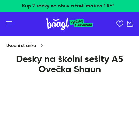
Kup 2 sáčky na obuv a třetí máš za 1 Kč!
Přeskočit na obsah
Košík
Úvodní stránka
Desky na školní sešity A5
Ovečka Shaun
Přeskočit na informace o produktu