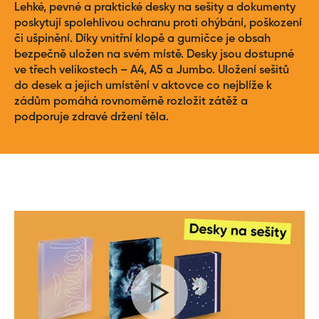
Lehké, pevné a praktické desky na sešity a dokumenty
poskytují spolehlivou ochranu proti ohýbání, poškození
či ušpinění. Díky vnitřní klopě a gumičce je obsah
bezpečně uložen na svém místě. Desky jsou dostupné
ve třech velikostech – A4, A5 a Jumbo. Uložení sešitů
do desek a jejich umístění v aktovce co nejblíže k
zádům pomáhá rovnoměrně rozložit zátěž a
podporuje zdravé držení těla.